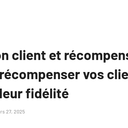
on client et récompen
écompenser vos clie
leur fidélité
rs 27, 2025
Aucun
commentaire