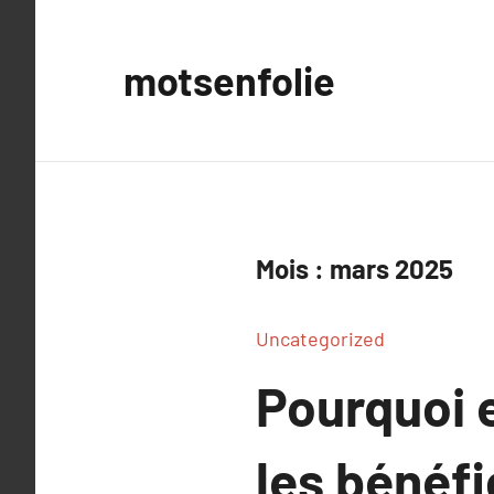
Aller
au
motsenfolie
contenu
Mois :
mars 2025
Uncategorized
Pourquoi e
les bénéfi