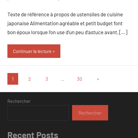
commentaire
Texte de référence à propos de ustensiles de cuisine
japonaise Alimentation agréable et petit budget font
bon époux lorsque l’on use d’un peu d’astuce avant, […]
Continuer la lecture
Pagination
Articles
1
2
3
…
30
»
suivants
des
publications
Rechercher
Rechercher
Recent Posts