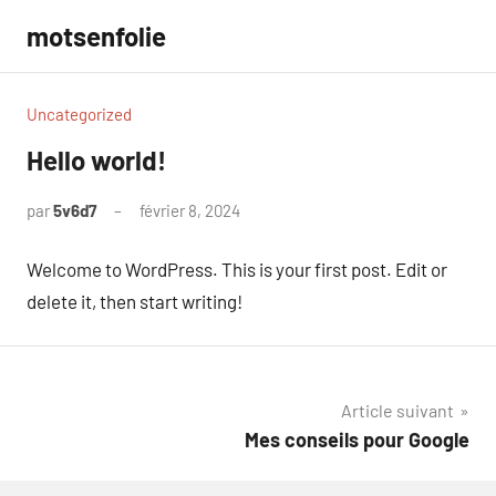
Aller
motsenfolie
au
contenu
Uncategorized
Hello world!
par
5v6d7
février 8, 2024
1
commentaire
Welcome to WordPress. This is your first post. Edit or
delete it, then start writing!
Navigation
Article suivant
Mes conseils pour Google
de