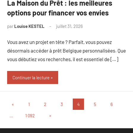
La Maison du Prêt : les meilleures
options pour financer vos envies
par
Louise KESTEL
juillet 31, 2026
Aucun
commentaire
Vous avez un projet en tête ? Parfait, vous pouvez
désormais accéder à prêt Belgique personnalisées. Que
vous débutiez vos recherches, il est essentiel de […]
Continuer la lecture
Pagination
Publications
«
1
2
3
4
5
6
précédentes
des
Articles
…
1 092
»
suivants
publications