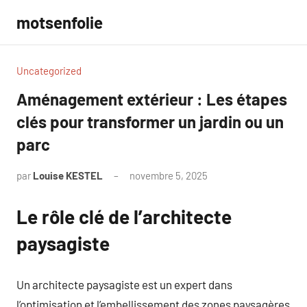
Aller
motsenfolie
au
contenu
Uncategorized
Aménagement extérieur : Les étapes
clés pour transformer un jardin ou un
parc
par
Louise KESTEL
novembre 5, 2025
Aucun
commentaire
Le rôle clé de l’architecte
paysagiste
Un architecte paysagiste est un expert dans
l’optimisation et l’embellissement des zones paysagères