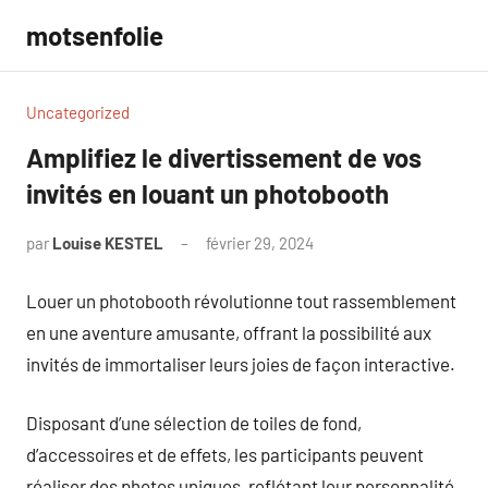
Aller
motsenfolie
au
contenu
Uncategorized
Amplifiez le divertissement de vos
invités en louant un photobooth
par
Louise KESTEL
février 29, 2024
Aucun
commentaire
Louer un photobooth révolutionne tout rassemblement
en une aventure amusante, offrant la possibilité aux
invités de immortaliser leurs joies de façon interactive.
Disposant d’une sélection de toiles de fond,
d’accessoires et de effets, les participants peuvent
réaliser des photos uniques, reflétant leur personnalité.