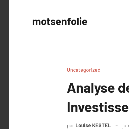
Aller
au
motsenfolie
contenu
Uncategorized
Analyse d
Investiss
par
Louise KESTEL
jui