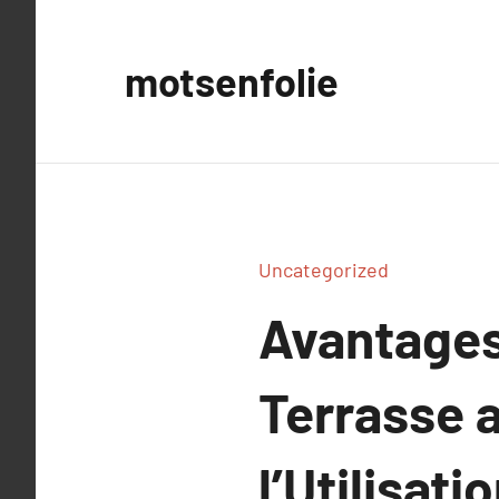
Aller
au
motsenfolie
contenu
Uncategorized
Avantages
Terrasse 
l’Utilisat