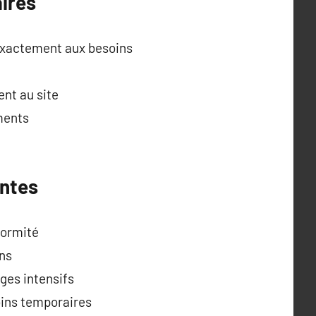
ires
exactement aux besoins
ent au site
ments
intes
formité
ons
ges intensifs
soins temporaires