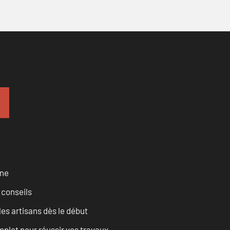
rne
 conseils
les artisans dès le début
let pour réussir vos travaux.