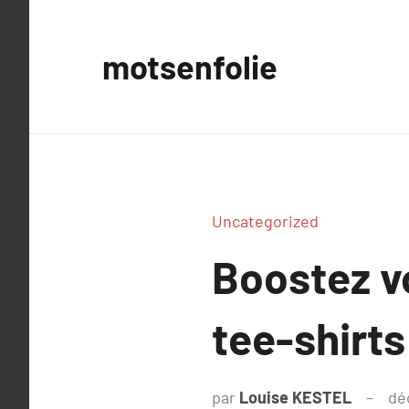
Aller
au
motsenfolie
contenu
Uncategorized
Boostez vot
tee-shirts
par
Louise KESTEL
dé