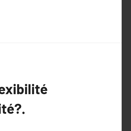
exibilité
ité?.