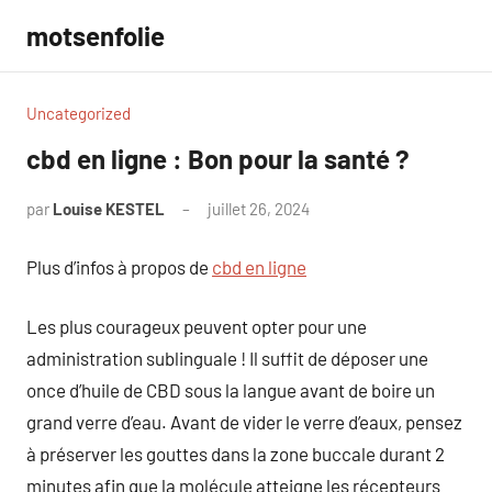
Aller
motsenfolie
au
contenu
Uncategorized
cbd en ligne : Bon pour la santé ?
par
Louise KESTEL
juillet 26, 2024
Aucun
commentaire
Plus d’infos à propos de
cbd en ligne
Les plus courageux peuvent opter pour une
administration sublinguale ! Il suffit de déposer une
once d’huile de CBD sous la langue avant de boire un
grand verre d’eau. Avant de vider le verre d’eaux, pensez
à préserver les gouttes dans la zone buccale durant 2
minutes afin que la molécule atteigne les récepteurs