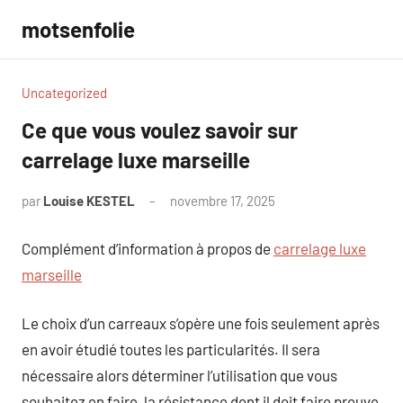
Aller
motsenfolie
au
contenu
Uncategorized
Ce que vous voulez savoir sur
carrelage luxe marseille
par
Louise KESTEL
novembre 17, 2025
Aucun
commentaire
Complément d’information à propos de
carrelage luxe
marseille
Le choix d’un carreaux s’opère une fois seulement après
en avoir étudié toutes les particularités. Il sera
nécessaire alors déterminer l’utilisation que vous
souhaitez en faire, la résistance dont il doit faire preuve