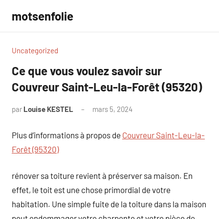
Aller
motsenfolie
au
contenu
Uncategorized
Ce que vous voulez savoir sur
Couvreur Saint-Leu-la-Forêt (95320)
par
Louise KESTEL
mars 5, 2024
Aucun
commentaire
Plus d’informations à propos de
Couvreur Saint-Leu-la-
Forêt (95320)
rénover sa toiture revient à préserver sa maison. En
effet, le toit est une chose primordial de votre
habitation. Une simple fuite de la toiture dans la maison
peut endommager votre charpente et votre pièce de