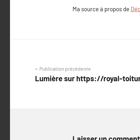
Ma source à propos de
Déc
Navigation
Publication précédente
Lumière sur https://royal-toitu
de
l’article
Laisser un comment