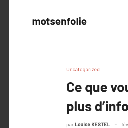
Aller
au
motsenfolie
contenu
Uncategorized
Ce que vou
plus d’inf
par
Louise KESTEL
fé