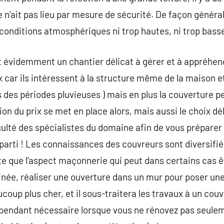
 n’ait pas lieu par mesure de sécurité. De façon général
onditions atmosphériques ni trop hautes, ni trop bass
st évidemment un chantier délicat à gérer et à appréhe
car ils intéressent à la structure même de la maison et 
s des périodes pluvieuses ) mais en plus la couverture p
ion du prix se met en place alors, mais aussi le choix dé
lté des spécialistes du domaine afin de vous préparer 
t parti ! Les connaissances des couvreurs sont diversifi
te que l’aspect maçonnerie qui peut dans certains cas ê
ée, réaliser une ouverture dans un mur pour poser une 
up plus cher, et il sous-traitera les travaux à un couvr
ependant nécessaire lorsque vous ne rénovez pas seulem