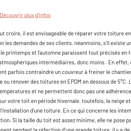
commentaire
Découvrir plus d’infos
eut croire, il est envisageable de réparer votre toiture 
n les demandes de ses clients. néanmoins, s’il existe u
, le printemps et l’automne paraissent tout précisés en 
atmosphériques intermédiaires, donc moins . En effet, 
nt parfois contraindre un couvreur à freiner le chantier
re ou rénover des toitures en EPDM en dessous de 5°C. L
empératures et ne permettent donc pas une adhérence s
sur votre toit en période hivernale. toutefois, la neige 
installation d’une toiture. En ce qui concerne les intem
ion. Si la taille du toit est assez minime, elle ne pose 
ent pendant la réfection d’une grande toiture, il y a de