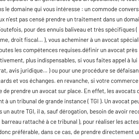
ns le domaine qui vous intéresse : un commode convers
x n’est pas censé prendre un traitement dans un domain
Toutefois, pour des ennuis baliveau et très spécifiques (
isme, droit fiscal… ), vous acheminer à un avocat spéci
toutes les compétences requises.définir un avocat près d
ectivement, plus indispensables, si vous faites appel à lu
rat, avis juridique… ) ou pour une procédure se défaisant 
ncards et vos échanges. en revanche, si votre commerce 
le de prendre un avocat sur place. En effet, les avocats
t à un tribunal de grande instance ( TGI ). Un avocat pe
ns un autre TGI, il a, sauf dérogation, besoin de avoir re
 barreau rattaché à ce tribunal ), pour réaliser les acte
t donc préférable, dans ce cas, de prendre directement u