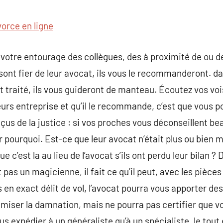
commentaire
vorce en ligne
otre entourage des collègues, des à proximité de ou de
 sont fier de leur avocat, ils vous le recommanderont. dan
 traité, ils vous guideront de manteau. Écoutez vos vois
urs entreprise et qu’il le recommande, c’est que vous p
çus de la justice : si vos proches vous déconseillent 
 pourquoi. Est-ce que leur avocat n’était plus ou bien m
e c’est la au lieu de l’avocat s’ils ont perdu leur bilan ? 
t pas un magicienne, il fait ce qu’il peut, avec les pièces 
 en exact délit de vol, l’avocat pourra vous apporter des
iser la damnation, mais ne pourra pas certifier que vou
s expédier à un généraliste qu’à un spécialiste, le tout é