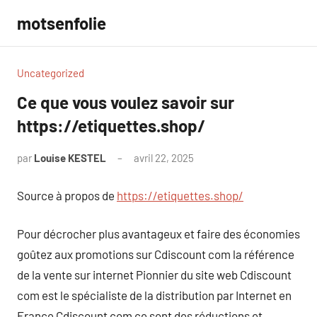
Aller
motsenfolie
au
contenu
Uncategorized
Ce que vous voulez savoir sur
https://etiquettes.shop/
par
Louise KESTEL
avril 22, 2025
Aucun
commentaire
Source à propos de
https://etiquettes.shop/
Pour décrocher plus avantageux et faire des économies
goûtez aux promotions sur Cdiscount com la référence
de la vente sur internet Pionnier du site web Cdiscount
com est le spécialiste de la distribution par Internet en
France Cdiscount com ce sont des réductions et