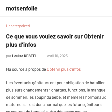
Aller
motsenfolie
au
contenu
Uncategorized
Ce que vous voulez savoir sur Obtenir
plus d’infos
par
Louise KESTEL
avril 10, 2025
Aucun
commentaire
Ma source à propos de
Obtenir plus d’infos
Les éventuels géniteurs ont pour obligation de batailler
plusieurs changements : charges, functions, le manque
de sommeil, les soupir du bebe, et même les hormonaux
maternels. Il est donc normal que les futurs géniteurs
se sentent de temps à autre dépassés par les