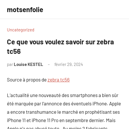
Aller
motsenfolie
au
contenu
Uncategorized
Ce que vous voulez savoir sur zebra
tc56
par
Louise KESTEL
février 29, 2024
Aucun
commentaire
Source à propos de
zebra tc56
L’actualité une nouveauté des smartphones a bien sûr
été marquée par l’annonce des éventuels iPhone. Apple
a encore transhumance le marché en prophétisant ses
iPhone 11 et iPhone 11 Pro en septembre dernier. Mais
Apple n’a pas abusé toute . Au moins 2 fabricants