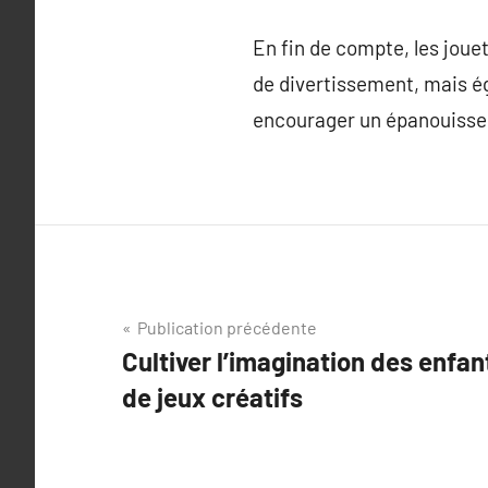
En fin de compte, les joue
de divertissement, mais ég
encourager un épanouisseme
Navigation
Publication précédente
Cultiver l’imagination des enfan
de
de jeux créatifs
l’article