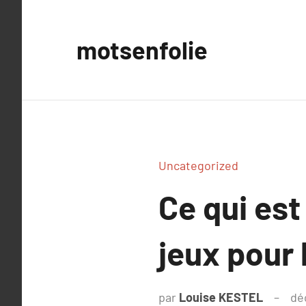
Aller
au
motsenfolie
contenu
Uncategorized
Ce qui es
jeux pour 
par
Louise KESTEL
dé