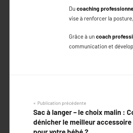
Du
coaching professionne
vise à renforcer la posture
Grâce à un
coach professi
communication et développ
Navigation
Publication précédente
Sac à langer – le choix malin :
de
dénicher le meilleur accessoire
l’article
pour votre bébé ?