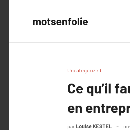
Aller
au
motsenfolie
contenu
Uncategorized
Ce qu’il f
en entrep
par
Louise KESTEL
no