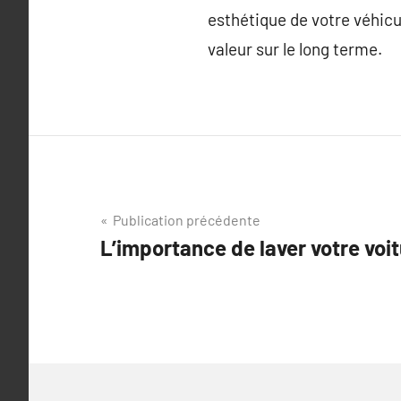
esthétique de votre véhicu
valeur sur le long terme.
Navigation
Publication précédente
L’importance de laver votre voit
de
l’article