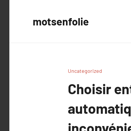
Aller
au
motsenfolie
contenu
Uncategorized
Choisir en
automatiq
inconvéni