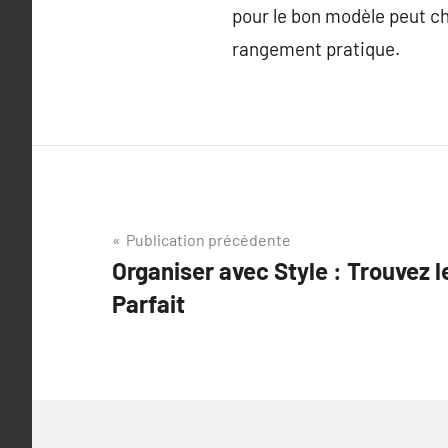
pour le bon modèle peut cha
rangement pratique.
Navigation
Publication précédente
Organiser avec Style : Trouvez 
de
Parfait
l’article