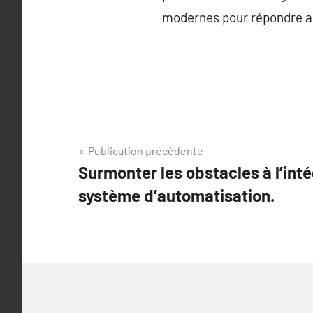
modernes pour répondre aux
Navigation
Publication précédente
Surmonter les obstacles à l’inté
de
système d’automatisation.
l’article