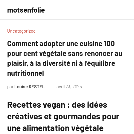
Aller
motsenfolie
au
contenu
Uncategorized
Comment adopter une cuisine 100
pour cent végétale sans renoncer au
plaisir, à la diversité ni à l’équilibre
nutritionnel
par
Louise KESTEL
avril 23, 2025
Aucun
commentaire
Recettes vegan : des idées
créatives et gourmandes pour
une alimentation végétale