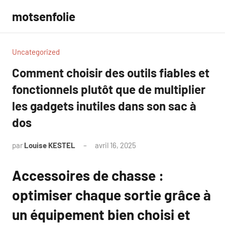
Aller
motsenfolie
au
contenu
Uncategorized
Comment choisir des outils fiables et
fonctionnels plutôt que de multiplier
les gadgets inutiles dans son sac à
dos
par
Louise KESTEL
avril 16, 2025
Aucun
commentaire
Accessoires de chasse :
optimiser chaque sortie grâce à
un équipement bien choisi et