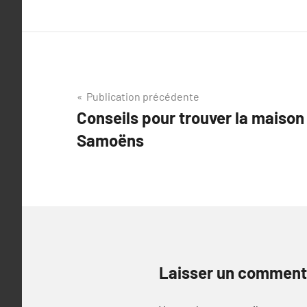
Navigation
Publication précédente
Conseils pour trouver la maison
de
Samoëns
l’article
Laisser un comment