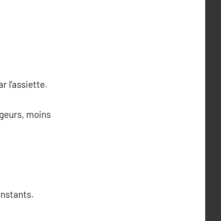
r l’assiette.
ugeurs, moins
onstants.