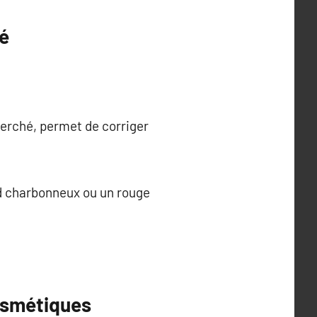
té
cherché, permet de corriger
ard charbonneux ou un rouge
cosmétiques