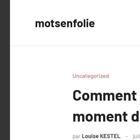
Aller
au
motsenfolie
contenu
Uncategorized
Comment fa
moment d
par
Louise KESTEL
jui