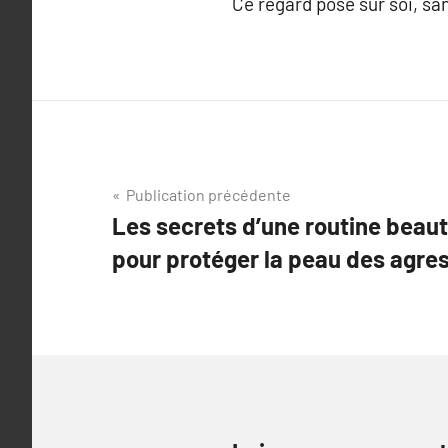
Ce regard posé sur soi, sa
Navigation
Publication précédente
Les secrets d’une routine beauté
de
pour protéger la peau des agre
l’article