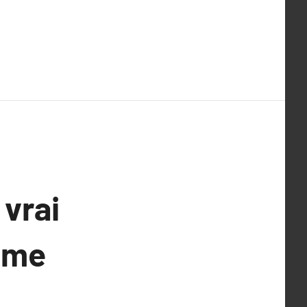
 vrai
ême