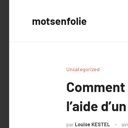
Aller
au
motsenfolie
contenu
Uncategorized
Comment g
l’aide d’u
par
Louise KESTEL
avr