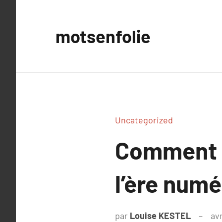
Aller
au
motsenfolie
contenu
Uncategorized
Comment l
l’ère numé
par
Louise KESTEL
avr