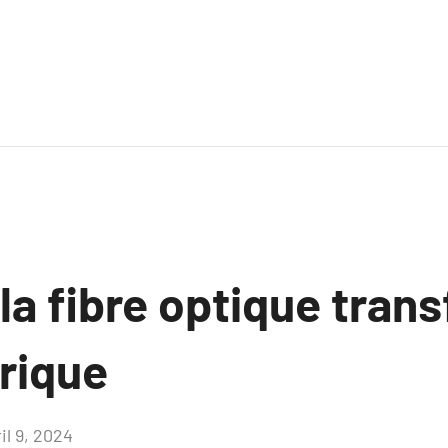
a fibre optique tran
rique
il 9, 2024
Aucun