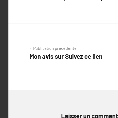
Navigation
Publication précédente
Mon avis sur Suivez ce lien
de
l’article
Laisser un comment