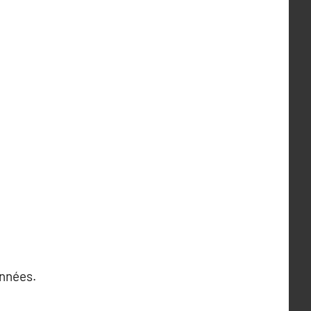
onnées.