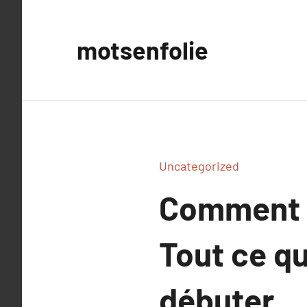
Aller
au
motsenfolie
contenu
Uncategorized
Comment s
Tout ce qu
débuter.