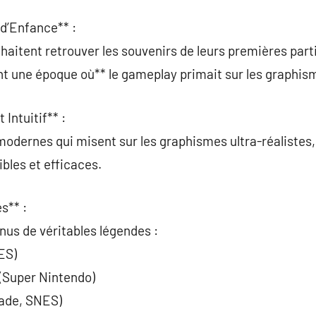
 d’Enfance** :
aitent retrouver les souvenirs de leurs premières part
ent une époque où** le gameplay primait sur les graphis
Intuitif** :
odernes qui misent sur les graphismes ultra-réalistes, 
bles et efficaces.
s** :
nus de véritables légendes :
ES)
 (Super Nintendo)
cade, SNES)