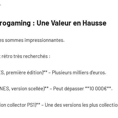
*
rogaming : Une Valeur en Hausse
 des sommes impressionnantes.
rétro très recherchés :
, première édition)** – Plusieurs milliers d’euros.
NES, version scellée)** – Peut dépasser **10 000€**.
tion collector PS1)** – Une des versions les plus collecti