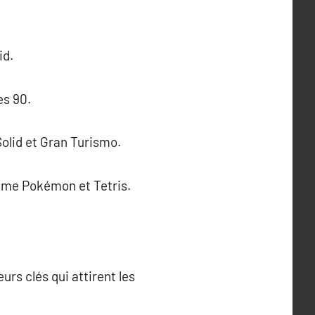
id.
es 90.
Solid et Gran Turismo.
omme Pokémon et Tetris.
rs clés qui attirent les