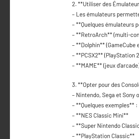
2. **Utiliser des Émulateur
– Les émulateurs permetten
– **Quelques émulateurs po
– **RetroArch** (multi-con
– **Dolphin** (GameCube e
– **PCSX2** (PlayStation 2
– **MAME** (jeux d’arcade)
3. **Opter pour des Console
– Nintendo, Sega et Sony o
– **Quelques exemples** :
– **NES Classic Mini**
– **Super Nintendo Classic
– **PlayStation Classic**