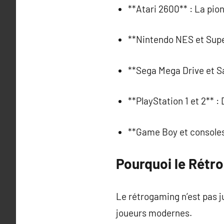
**Atari 2600** : La pion
**Nintendo NES et Supe
**Sega Mega Drive et Sa
**PlayStation 1 et 2** 
**Game Boy et consoles 
Pourquoi le Rétro
Le rétrogaming n’est pas j
joueurs modernes.