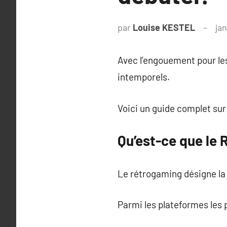
par
Louise KESTEL
jan
Avec l’engouement pour les
intemporels.
Voici un guide complet sur 
Qu’est-ce que le
Le rétrogaming désigne la 
Parmi les plateformes les