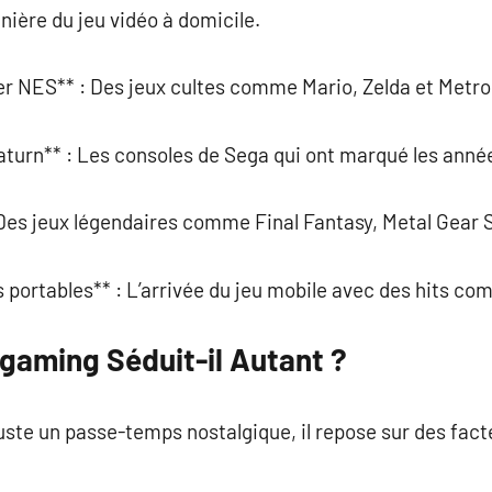
nière du jeu vidéo à domicile.
r NES** : Des jeux cultes comme Mario, Zelda et Metro
turn** : Les consoles de Sega qui ont marqué les anné
: Des jeux légendaires comme Final Fantasy, Metal Gear 
portables** : L’arrivée du jeu mobile avec des hits c
gaming Séduit-il Autant ?
uste un passe-temps nostalgique, il repose sur des facteu