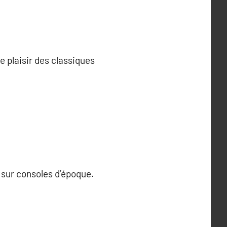
 plaisir des classiques
t sur consoles d’époque.