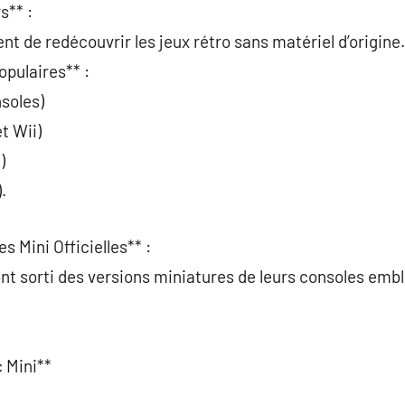
s** :
t de redécouvrir les jeux rétro sans matériel d’origine.
pulaires** :
soles)
t Wii)
)
.
s Mini Officielles** :
nt sorti des versions miniatures de leurs consoles emb
 Mini**