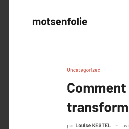
Aller
au
motsenfolie
contenu
Uncategorized
Comment u
transforme
par
Louise KESTEL
avr