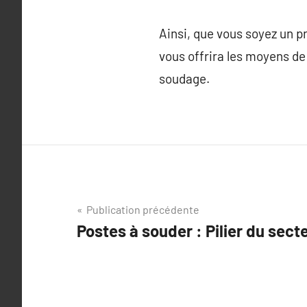
Ainsi, que vous soyez un pr
vous offrira les moyens de
soudage.
Navigation
Publication précédente
Postes à souder : Pilier du sect
de
l’article