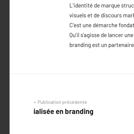
L’identité de marque stru
visuels et de discours mar
C’est une démarche fondatri
Qu’il s’agisse de lancer u
branding est un partenair
Navigation
Publication précédente
ialisée en branding
de
l’article