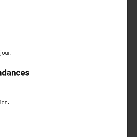
jour.
endances
ion.