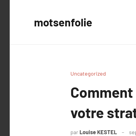
Aller
au
motsenfolie
contenu
Uncategorized
Comment u
votre stra
par
Louise KESTEL
se