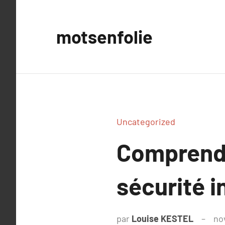
Aller
au
motsenfolie
contenu
Uncategorized
Comprendr
sécurité 
par
Louise KESTEL
no