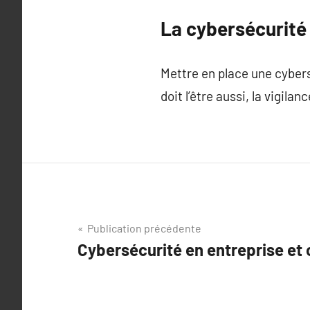
La cybersécurité 
Mettre en place une cybers
doit l’être aussi, la vigila
Navigation
Publication précédente
Cybersécurité en entreprise et 
de
l’article