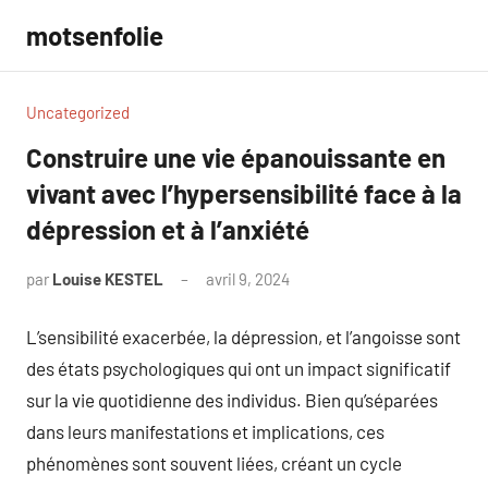
Aller
motsenfolie
au
contenu
Uncategorized
Construire une vie épanouissante en
vivant avec l’hypersensibilité face à la
dépression et à l’anxiété
par
Louise KESTEL
avril 9, 2024
Aucun
commentaire
L’sensibilité exacerbée, la dépression, et l’angoisse sont
des états psychologiques qui ont un impact significatif
sur la vie quotidienne des individus. Bien qu’séparées
dans leurs manifestations et implications, ces
phénomènes sont souvent liées, créant un cycle