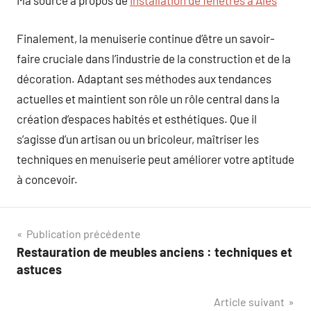
Ma source à propos de
Installation de fenêtres à Alès
Finalement, la menuiserie continue d’être un savoir-
faire cruciale dans l’industrie de la construction et de la
décoration. Adaptant ses méthodes aux tendances
actuelles et maintient son rôle un rôle central dans la
création d’espaces habités et esthétiques. Que il
s’agisse d’un artisan ou un bricoleur, maîtriser les
techniques en menuiserie peut améliorer votre aptitude
à concevoir.
Navigation
Publication précédente
Restauration de meubles anciens : techniques et
de
astuces
l’article
Article suivant