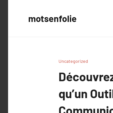
Aller
au
motsenfolie
contenu
Uncategorized
Découvrez 
qu’un Outi
Communic