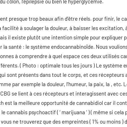
du côlon, l’épilepsie ou bien le hyperglycémie.
t presque trop beaux afin d’être réels. pour finir, le ca
a facilité à soulager la douleur, à baisser les excitation, 
is il existe plutôt une intention simple pour expliquer 
r la santé : le système endocannabinoïde. Nous voulion
sonnes à comprendre à quel espace ces deux utilisés c
fférents. ( Photo : optimale tous les jours ) Le système
ui sont présents dans tout le corps, et ces récepteurs a
me par exemple la douleur, l’humeur, la paix, la , etc
e CBG se lient à ces récepteurs et interagissent avec ce
 est la meilleure opportunité de cannabidiol car il con
e cannabis psychoactif ( ‘ marijuana ‘ ) ( même si cela p
é, vous ne trouverez que des empreintes ( 1% ou moins ) 