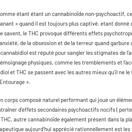
é comme étant étant un cannabinoïde non-psychoactif, c
 planant » quand il est toujours plus captivé. etant don
 savent, le THC provoque différents effets psychotropes
nxiété, de la obsession et de la terreur quand garbure
annabidiol est réputé pour sangler les stigmates de l’
s témoignage physiques, comme les tremblements et l’a
diol et THC se passent avec les autres mieux qu’il ne l
Entourage ».
 un corps composé naturel performant qui joue un éléme
traîner d’effets secondaires psychoactifs nocifs ( pert
e THC, autre cannabinoïde également présent dans la pl
peutique aujourd’hui apprécié rationnellement est les fl