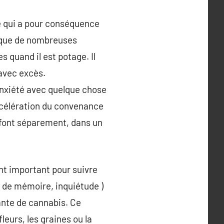
e qui a pour conséquence
né que de nombreuses
 quand il est potage. Il
 avec excès.
anxiété avec quelque chose
ccélération du convenance
e font séparement, dans un
nt important pour suivre
e de mémoire, inquiétude )
ante de cannabis. Ce
eurs, les graines ou la