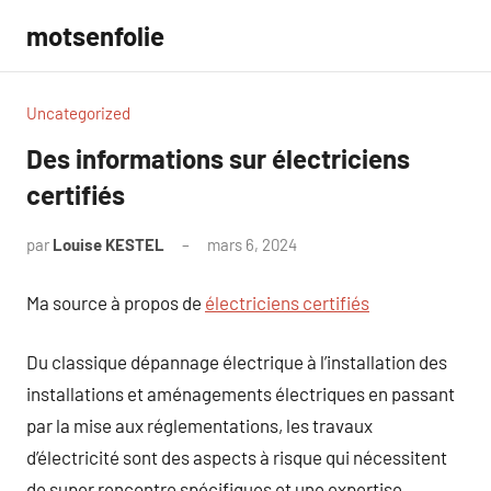
Aller
motsenfolie
au
contenu
Uncategorized
Des informations sur électriciens
certifiés
par
Louise KESTEL
mars 6, 2024
Aucun
commentaire
Ma source à propos de
électriciens certifiés
Du classique dépannage électrique à l’installation des
installations et aménagements électriques en passant
par la mise aux réglementations, les travaux
d’électricité sont des aspects à risque qui nécessitent
de super rencontre spécifiques et une expertise