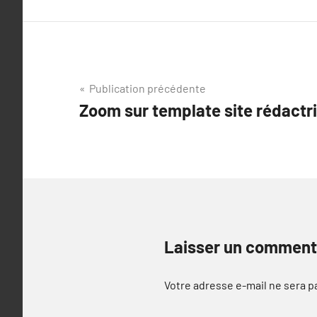
Navigation
Publication précédente
Zoom sur template site rédactr
de
l’article
Laisser un comment
Votre adresse e-mail ne sera p