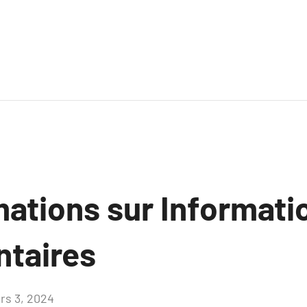
mations sur Informati
taires
rs 3, 2024
Aucun