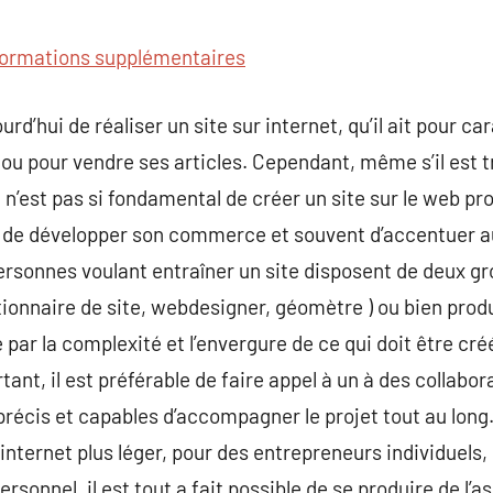
commentaire
formations supplémentaires
urd’hui de réaliser un site sur internet, qu’il ait pour c
 ou pour vendre ses articles. Cependant, même s’il est t
l n’est pas si fondamental de créer un site sur le web pr
t de développer son commerce et souvent d’accentuer au
 personnes voulant entraîner un site disposent de deux gro
stionnaire de site, webdesigner, géomètre ) ou bien prod
ar la complexité et l’envergure de ce qui doit être créés
rtant, il est préférable de faire appel à un à des collabo
cis et capables d’accompagner le projet tout au long. 
e internet plus léger, pour des entrepreneurs individuels,
rsonnel, il est tout a fait possible de se produire de l’a