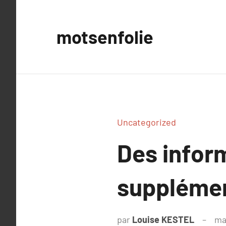
Aller
au
motsenfolie
contenu
Uncategorized
Des infor
supplémen
par
Louise KESTEL
ma