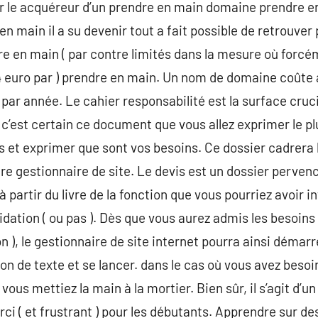
r le acquéreur d’un prendre en main domaine prendre e
en main il a su devenir tout a fait possible de retrouve
e en main ( par contre limités dans la mesure où forcé
 4 euro par ) prendre en main. Un nom de domaine coûte 
 par année. Le cahier responsabilité est la surface cruci
, c’est certain ce document que vous allez exprimer le p
s et exprimer que sont vos besoins. Ce dossier cadrera l
otre gestionnaire de site. Le devis est un dossier perven
 à partir du livre de la fonction que vous pourriez avoir
dation ( ou pas ). Dès que vous aurez admis les besoins 
 ), le gestionnaire de site internet pourra ainsi démarr
ion de texte et se lancer. dans le cas où vous avez besoin
vous mettiez la main à la mortier. Bien sûr, il s’agit d’u
 ( et frustrant ) pour les débutants. Apprendre sur des l