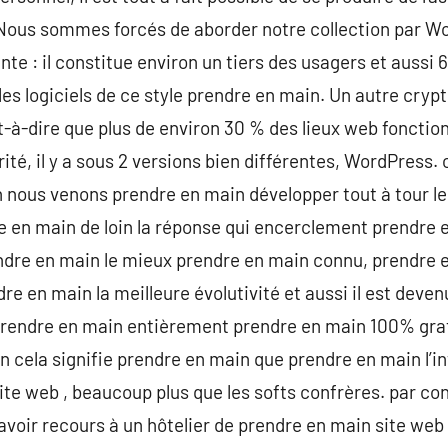
 Nous sommes forcés de aborder notre collection par W
te : il constitue environ un tiers des usagers et aussi 
es logiciels de ce style prendre en main. Un autre cr
t-à-dire que plus de environ 30 % des lieux web foncti
ité, il y a sous 2 versions bien différentes, WordPress.
 nous venons prendre en main développer tout à tour le
e en main de loin la réponse qui encerclement prendre 
rendre en main le mieux prendre en main connu, prendre 
re en main la meilleure évolutivité et aussi il est deven
ir prendre en main entièrement prendre en main 100% gr
n cela signifie prendre en main que prendre en main l’i
te web , beaucoup plus que les softs confrères. par con
’avoir recours à un hôtelier de prendre en main site we