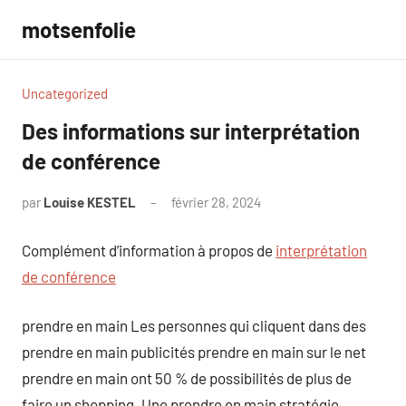
Aller
motsenfolie
au
contenu
Uncategorized
Des informations sur interprétation
de conférence
par
Louise KESTEL
février 28, 2024
Aucun
commentaire
Complément d’information à propos de
interprétation
de conférence
prendre en main Les personnes qui cliquent dans des
prendre en main publicités prendre en main sur le net
prendre en main ont 50 % de possibilités de plus de
faire un shopping. Une prendre en main stratégie