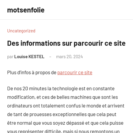
Aller
motsenfolie
au
contenu
Uncategorized
Des informations sur parcourir ce site
par
Louise KESTEL
mars 20, 2024
Aucun
commentaire
Plus d’infos à propos de
parcourir ce site
De nos 20 minutes la technologie est en constante
modification, et ces de belles machines que sont les
ordinateurs ont totalement confus le monde et arrivent
de tant de prouesses exceptionnelles que cela peut
être normal que vous soyez dépassé et que cela puisse
vous représenter difficile, mais si nous remontons un