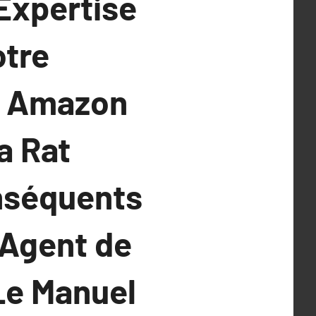
’Expertise
otre
z Amazon
a Rat
onséquents
 Agent de
Le Manuel