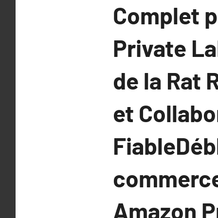
Complet p
Private La
de la Rat 
et Collab
FiableDéb
commerce :
Amazon Pr