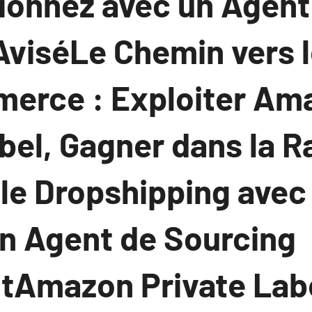
tionnez avec un Agent
AviséLe Chemin vers 
erce : Exploiter Am
bel, Gagner dans la R
le Dropshipping avec 
un Agent de Sourcing
Amazon Private Labe