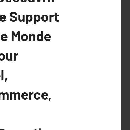
le Support
le Monde
our
l,
ommerce,