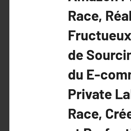
Race, Réa
Fructueux 
de Sourci
du E-com
Private La
Race, Cré