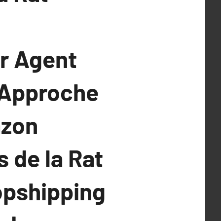
ur Agent
 Approche
azon
s de la Rat
opshipping