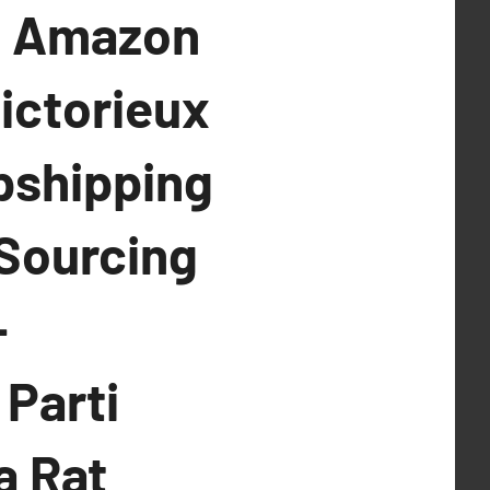
e Amazon
Victorieux
opshipping
 Sourcing
-
 Parti
a Rat