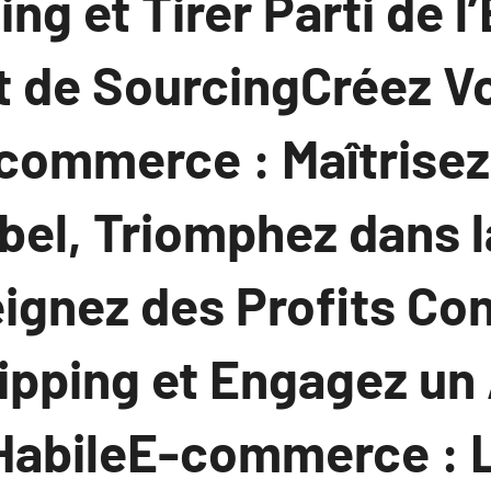
ng et Tirer Parti de l
t de SourcingCréez V
commerce : Maîtrise
bel, Triomphez dans l
eignez des Profits C
ipping et Engagez un
HabileE-commerce : 