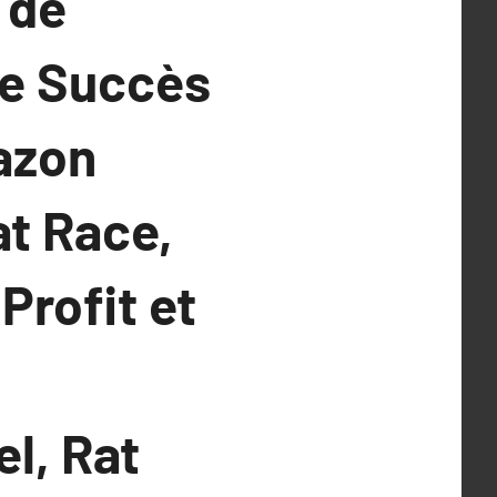
 de
le Succès
azon
at Race,
Profit et
l, Rat