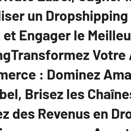
liser un Dropshipping
et Engager le Meille
ngTransformez Votre
merce : Dominez Am
bel, Brisez les Chaîne
ez des Revenus en Dr