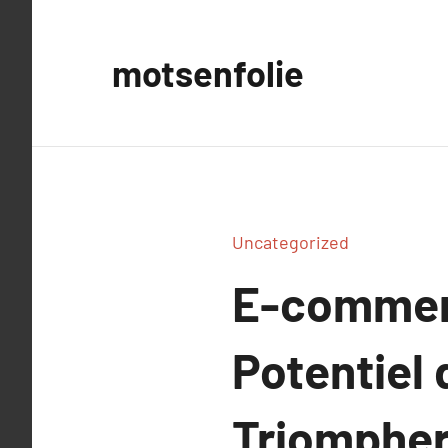
Aller
au
motsenfolie
contenu
Uncategorized
E-commerc
Potentiel 
Triompher 