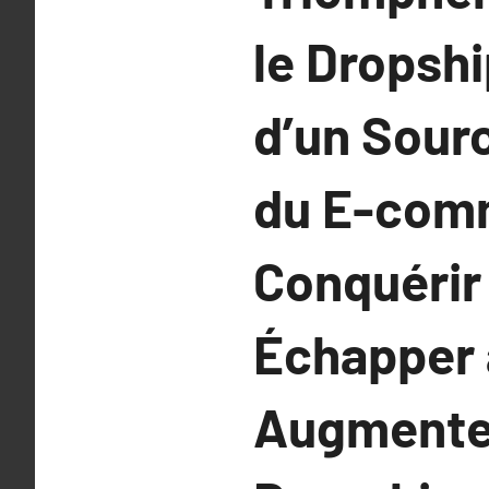
le Dropsh
d’un Sour
du E-comm
Conquérir
Échapper 
Augmenter