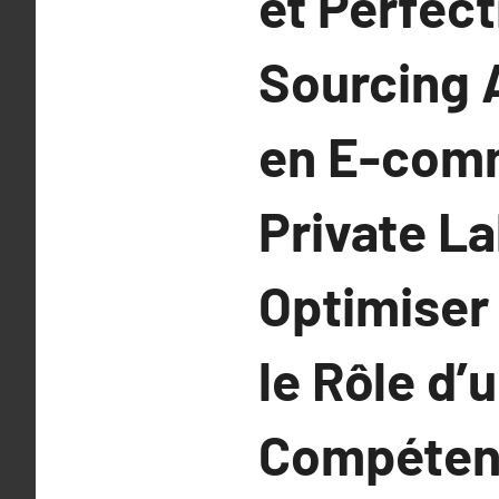
et Perfec
Sourcing 
en E-comm
Private La
Optimiser 
le Rôle d’
Compétent