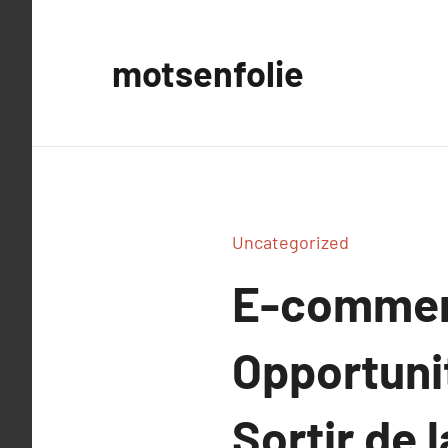
Aller
au
motsenfolie
contenu
Uncategorized
E-commerc
Opportuni
Sortir de 