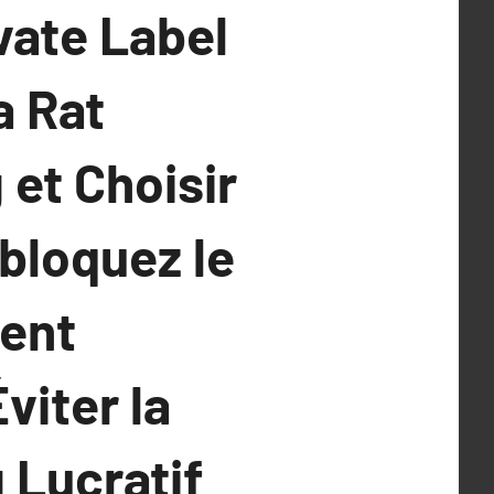
vate Label
a Rat
 et Choisir
bloquez le
ent
viter la
 Lucratif