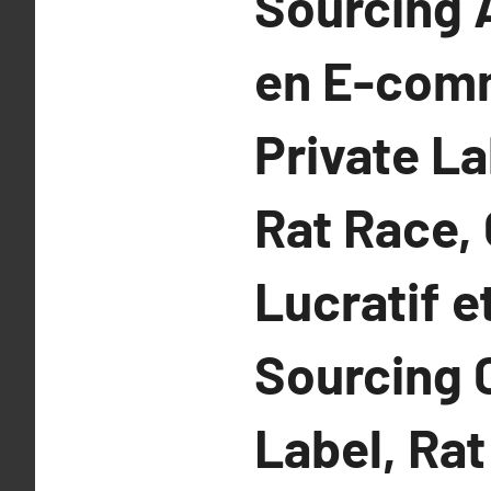
Sourcing 
en E-comm
Private La
Rat Race, 
Lucratif e
Sourcing
Label, Rat