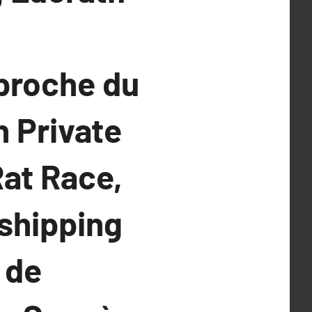
proche du
 Private
Rat Race,
shipping
 de