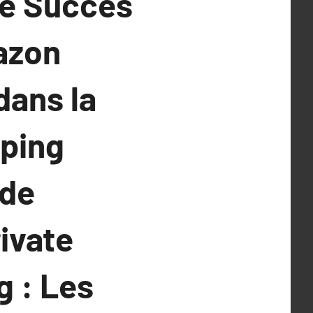
le Succès
azon
dans la
pping
 de
ivate
g : Les