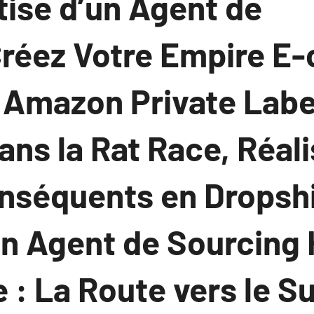
tise d’un Agent de
réez Votre Empire 
 Amazon Private Labe
ns la Rat Race, Réal
onséquents en Dropsh
n Agent de Sourcing 
: La Route vers le S