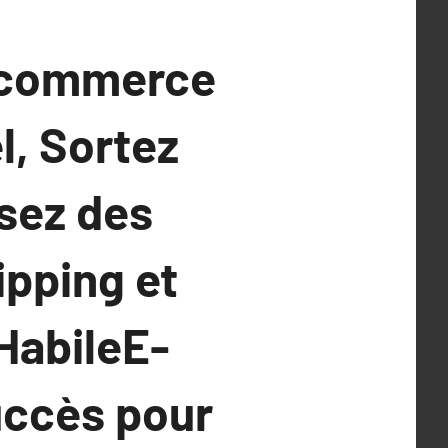
E-commerce
l, Sortez
isez des
ipping et
HabileE-
uccès pour