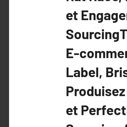
et Engager
SourcingT
E-commerc
Label, Bri
Produisez
et Perfec