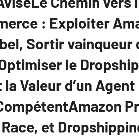
AviséLe Chemin vers 
erce : Exploiter Am
bel, Sortir vainqueur 
Optimiser le Dropshi
t la Valeur d’un Agent
 CompétentAmazon Pr
 Race, et Dropshippin