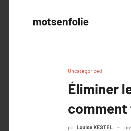
Aller
au
motsenfolie
contenu
Uncategorized
Éliminer l
comment f
par
Louise KESTEL
no