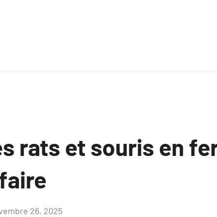
es rats et souris en fe
aire
vembre 26, 2025
Aucun