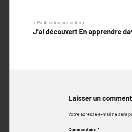
Navigation
Publication précédente
J’ai découvert En apprendre d
de
l’article
Laisser un comment
Votre adresse e-mail ne sera p
Commentaire
*