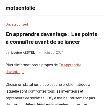
Aller
motsenfolie
au
contenu
Uncategorized
En apprendre davantage : Les points
à connaître avant de se lancer
par
Louise KESTEL
juin 30, 2024
Aucun
commentaire
Plus d’informations à propos de
En apprendre
davantage
Choisir un statut juridique est une problématique à
laquelle sont confrontés tous les inventeurs et
repreneurs de sociétés. Il n’y a malheureusement pas
de statut juridique idéal mais simplement un statut