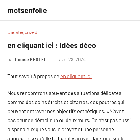
Aller
motsenfolie
au
contenu
Uncategorized
en cliquant ici : Idées déco
par
Louise KESTEL
avril 28, 2024
Aucun
commentaire
Tout savoir à propos de
en cliquant ici
Nous rencontrons souvent des situations délicates
comme des coins étroits et bizarres, des poutres qui
peuvent entraver nos objectifs esthétiques. «N’ayez
pas peur de démolir un ou deux murs. Ce n’est pas aussi
dispendieux que vous le croyez et une personne
approprié ce qu’elle fait peut y arriver dans une seule