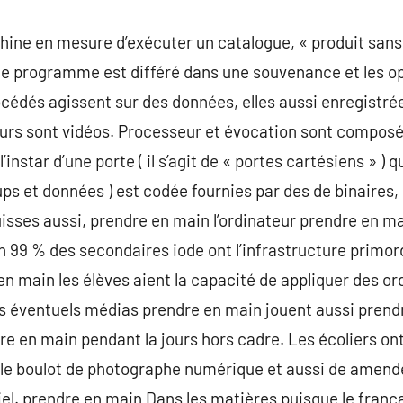
ine en mesure d’exécuter un catalogue, « produit sans d
e programme est différé dans une souvenance et les op
cédés agissent sur des données, elles aussi enregistrée
eurs sont vidéos. Processeur et évocation sont compos
’instar d’une porte ( il s’agit de « portes cartésiens » ) 
ups et données ) est codée fournies par des de binaires,
suisses aussi, prendre en main l’ordinateur prendre en m
ain 99 % des secondaires iode ont l’infrastructure primo
n main les élèves aient la capacité de appliquer des or
es éventuels médias prendre en main jouent aussi prend
 en main pendant la jours hors cadre. Les écoliers ont 
le boulot de photographe numérique et aussi de amender
iel. prendre en main Dans les matières puisque le frança