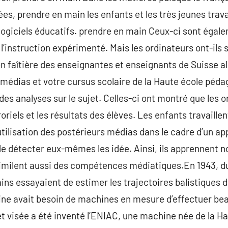
nées, prendre en main les enfants et les très jeunes trav
ogiciels éducatifs. prendre en main Ceux-ci sont égale
 l’instruction expérimenté. Mais les ordinateurs ont-ils
on faîtière des enseignantes et enseignants de Suisse a
s médias et votre cursus scolaire de la Haute école péd
des analyses sur le sujet. Celles-ci ont montré que les 
oriels et les résultats des élèves. Les enfants travaillen
’utilisation des postérieurs médias dans le cadre d’un 
é de détecter eux-mêmes les idée. Ainsi, ils apprennent
imilent aussi des compétences médiatiques.En 1943, d
ains essayaient de estimer les trajectoires balistiques 
ine avait besoin de machines en mesure d’effectuer be
t visée a été inventé l’ENIAC, une machine née de la Ha