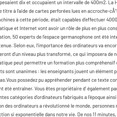
saient dix et occupaient un intervalle de 400m2. La 
 titre à l’aide de cartes perforées lues en accroche-cÅ“
hines à cette période, était capables d’effectuer 400
tique et Internet vont avoir un rôle de plus en plus co
ation, 50 experts de l’espace germanophone ont été inter
tenue. Selon eux, l’importance des ordinateurs va encor
seront d’un niveau plus transformé, ce qui imposera de n
matique peut permettre un formation plus compréhensif 
s sont unanimes : les enseignants jouent un élément p
ias.Vous possedez pu appréhender pendant ce texte co
nt été entraîner. Vous êtes propriétaire d’ également pa
tes catégories d’ordinateurs fabriqués a l’époque ainsi 
on des ordinateurs a révolutionné le monde, personnes n
tion si exponentielle dans notre vie. De nos 11 minutes,