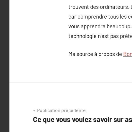
trouvent des ordinateurs. L
car comprendre tous les c
vous apprendra beaucoup…. 
technologie n’est pas prêt
Ma source à propos de
Bon
Navigation
Publication précédente
Ce que vous voulez savoir sur a
de